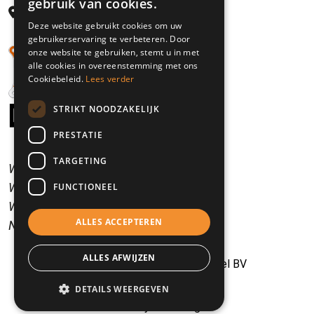
gebruik van cookies.
Rijksweg 21
Deze website gebruikt cookies om uw
5995 NS Kessel, NL
gebruikerservaring te verbeteren. Door
onze website te gebruiken, stemt u in met
alle cookies in overeenstemming met ons
Cookiebeleid.
Lees verder
STRIKT NOODZAKELIJK
PRESTATIE
TARGETING
Wij spreken Nederlands.
We speak English.
FUNCTIONEEL
Wir sprechen Deutsch.
ALLES ACCEPTEREN
Nous parlons Francais.
ALLES AFWIJZEN
© 2026 - Bedrijfswagens Kessel BV
Algemene voorwaarden
DETAILS WEERGEVEN
Privacy verklaring