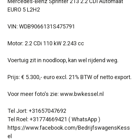
Mercedes-Benz Sprinter 213 2.2 CDI Automaat
EURO 5 L2H2
VIN: WDB9066131S475791
Motor: 2.2 CDi 110 kW 2.243 cc
Voertuig zit in noodloop, kan wel rijdend weg.
Prijs: € 5.300,- euro excl. 21% BTW of netto export.
Voor meer foto's zie: www.bwkessel.nl
Tel Jort: +31657047692
Tel Roel: +31774669421 ( WhatsApp )
https://www.facebook.com/BedrijfswagensKess
el