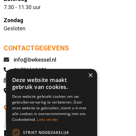
7.30 - 11.30 uur
Zondag
Gesloten
CONTACTGEGEVENS
info@bwkessel.nl
31774669421
×
Deze website maakt
WhatsApp
gebruik van cookies.
Rijksweg 21
Deze website gebruikt cookies om uw
5995 NS Kessel, NL
gebruikerservaring te verbeteren. Door
onze website te gebruiken, stemt u in met
alle cookies in overeenstemming met ons
Cookiebeleid.
Lees verder
STRIKT NOODZAKELIJK