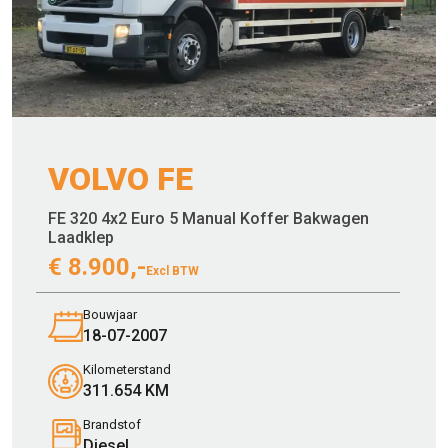
VOLVO FE
FE 320 4x2 Euro 5 Manual Koffer Bakwagen
Laadklep
€
8.900,-
Excl BTW
Bouwjaar
18-07-2007
Kilometerstand
311.654 KM
Brandstof
Diesel