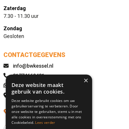
Zaterdag
7.30 - 11.30 uur
Zondag
Gesloten
CONTACTGEGEVENS
info@bwkessel.nl
31774669421
×
Deze website maakt
WhatsApp
gebruik van cookies.
Rijksweg 21
Deze website gebruikt cookies om uw
5995 NS Kessel, NL
gebruikerservaring te verbeteren. Door
onze website te gebruiken, stemt u in met
alle cookies in overeenstemming met ons
Cookiebeleid.
Lees verder