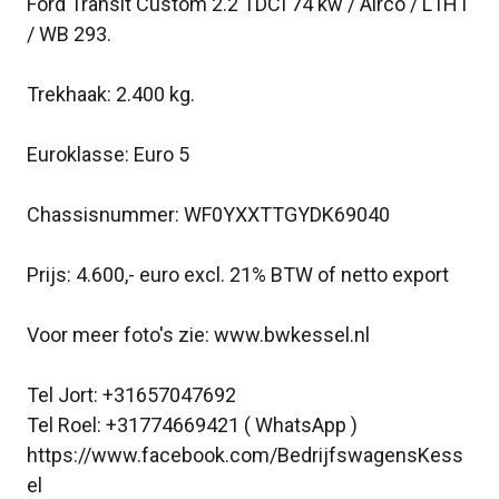
Ford Transit Custom 2.2 TDCI 74 kw / Airco / L1H1
/ WB 293.
Trekhaak: 2.400 kg.
Euroklasse: Euro 5
Chassisnummer: WF0YXXTTGYDK69040
Prijs: 4.600,- euro excl. 21% BTW of netto export
Voor meer foto's zie: www.bwkessel.nl
Tel Jort: +31657047692
Tel Roel: +31774669421 ( WhatsApp )
https://www.facebook.com/BedrijfswagensKess
el