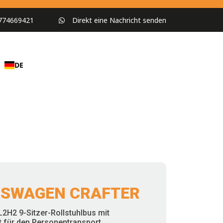
774669421
Direkt eine Nachricht senden
DE
SWAGEN CRAFTER
L2H2 9-Sitzer-Rollstuhlbus mit
ft für den Personentransport