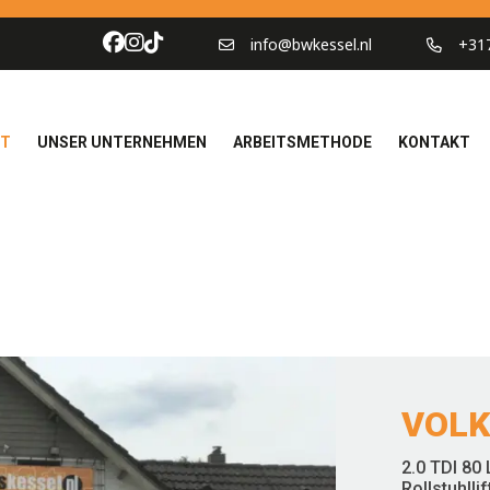
info@bwkessel.nl
+31
OT
UNSER UNTERNEHMEN
ARBEITSMETHODE
KONTAKT
VOLK
2.0 TDI 80 
Rollstuhlli