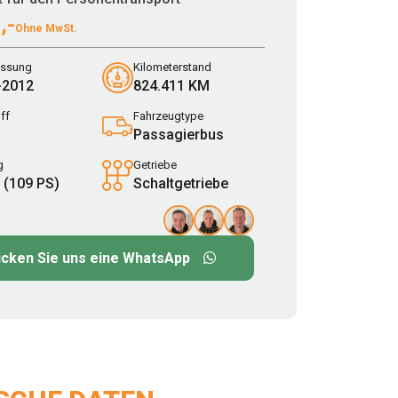
,-
Ohne MwSt.
assung
Kilometerstand
-2012
824.411 KM
ff
Fahrzeugtype
Passagierbus
g
Getriebe
 (109 PS)
Schaltgetriebe
icken Sie uns eine WhatsApp