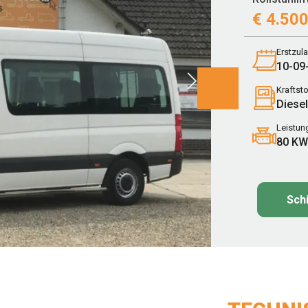
€
4.500
Erstzul
10-09
Kraftsto
Diesel
Leistun
80 KW
Sch