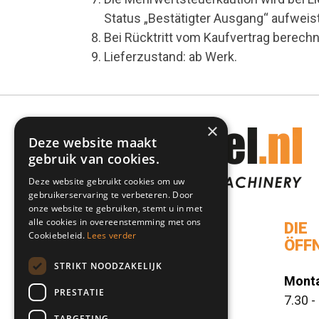
Status „Bestätigter Ausgang“ aufweist
Bei Rücktritt vom Kaufvertrag berech
Lieferzustand: ab Werk.
×
Deze website maakt
gebruik van cookies.
Deze website gebruikt cookies om uw
gebruikerservaring te verbeteren. Door
onze website te gebruiken, stemt u in met
alle cookies in overeenstemming met ons
DIREKT AN
DIE
Cookiebeleid.
Lees verder
ÖFF
Startseite
STRIKT NOODZAKELIJK
Monta
Angebot
PRESTATIE
7.30 -
TARGETING