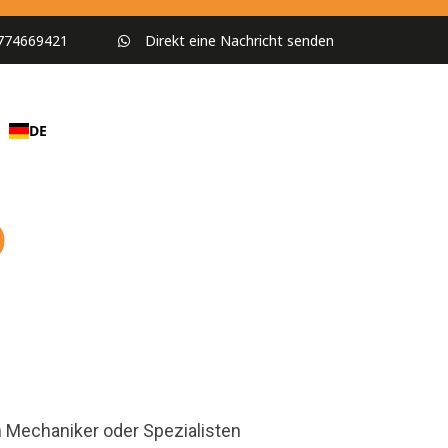
774669421
Direkt eine Nachricht senden
DE
D
n Mechaniker oder Spezialisten