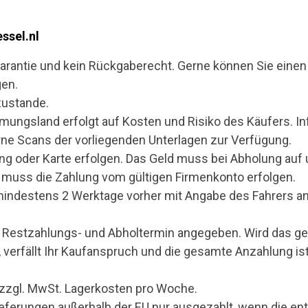
ssel.nl
Garantie und kein Rückgaberecht. Gerne können Sie eine
gen.
zustande.
ungsland erfolgt auf Kosten und Risiko des Käufers. Inf
erne Scans der vorliegenden Unterlagen zur Verfügung.
 oder Karte erfolgen. Das Geld muss bei Abholung auf u
 muss die Zahlung vom gültigen Firmenkonto erfolgen.
mindestens 2 Werktage vorher mit Angabe des Fahrers an
 ein Restzahlungs- und Abholtermin angegeben. Wird das 
, verfällt Ihr Kaufanspruch und die gesamte Anzahlung ist
€ zzgl. MwSt. Lagerkosten pro Woche.
ieferungen außerhalb der EU nur ausgezahlt, wenn die 