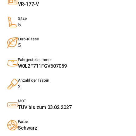
VR-177-V
Sitze
5
Euro-Klasse
5
Fahrgestellnummer
W0L2F711FGV607059
Anzahl der Tasten
2
MOT
TÜV bis zum 03.02.2027
Farbe
Schwarz