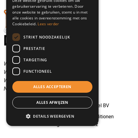
Deze website gebruikt cookies om uw
5995 NS Kessel, NL
gebruikerservaring te verbeteren. Door
onze website te gebruiken, stemt u in met
alle cookies in overeenstemming met ons
Cookiebeleid.
Lees verder
STRIKT NOODZAKELIJK
PRESTATIE
TARGETING
Wir sprechen Niederländisch.
FUNCTIONEEL
Wir sprechen Englisch.
Wir sprechen Deutsch.
ALLES ACCEPTEREN
Nous parlons Francais.
ALLES AFWIJZEN
© 2026 – Bedrijfswagens Kessel BV
Allgemeine Bedingungen und Konditionen
DETAILS WEERGEVEN
Erklärung zum Datenschutz