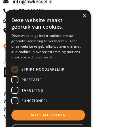
info@bwkessel.nl
31774669421
×
Deze website maakt
WhatsApp
gebruik van cookies.
Rijksweg 21
Deze website gebruikt cookies om uw
5995 NS Kessel, NL
gebruikerservaring te verbeteren. Door
onze website te gebruiken, stemt u in met
alle cookies in overeenstemming met ons
Cookiebeleid.
Lees verder
STRIKT NOODZAKELIJK
PRESTATIE
TARGETING
Wir sprechen Niederländisch.
FUNCTIONEEL
Wir sprechen Englisch.
Wir sprechen Deutsch.
ALLES ACCEPTEREN
Nous parlons Francais.