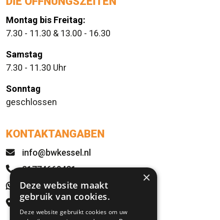
DIE ÖFFNUNGSZEITEN
Montag bis Freitag:
7.30 - 11.30 & 13.00 - 16.30
Samstag
7.30 - 11.30 Uhr
Sonntag
geschlossen
KONTAKTANGABEN
info@bwkessel.nl
31774669421
×
Deze website maakt
WhatsApp
gebruik van cookies.
Rijksweg 21
Deze website gebruikt cookies om uw
5995 NS Kessel, NL