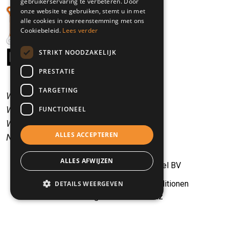
gebruikerservaring te verbeteren. Door
onze website te gebruiken, stemt u in met
alle cookies in overeenstemming met ons
Cookiebeleid.
Lees verder
STRIKT NOODZAKELIJK
PRESTATIE
TARGETING
Wir sprechen Niederländisch.
Wir sprechen Englisch.
FUNCTIONEEL
Wir sprechen Deutsch.
ALLES ACCEPTEREN
Nous parlons Francais.
ALLES AFWIJZEN
© 2026 – Bedrijfswagens Kessel BV
Allgemeine Bedingungen und Konditionen
DETAILS WEERGEVEN
Erklärung zum Datenschutz